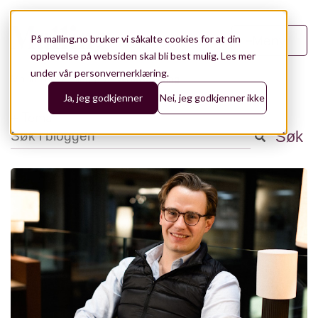
På malling.no bruker vi såkalte cookies for at din
Meny
opplevelse på websiden skal bli best mulig.
Les mer
under vår personvernerklæring.
Malling.no
/
Blogg
/
Verdivurdering
Ja, jeg godkjenner
Nei, jeg godkjenner ikke
+ Tema
Dette er et søkefelt med en tilhørende funksjon for automatisk
Søk
Analyse
141
Det finnes ingen forslag fordi søkefeltet er tomt.
Aktuelt
98
Eiendomsforvaltning
76
Bærekraft og ESG
43
Utleie og konseptutvikling
43
Leietakerrådgiving
28
Teknologi
28
Referanser
19