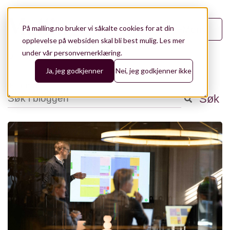
På malling.no bruker vi såkalte cookies for at din
Meny
opplevelse på websiden skal bli best mulig.
Les mer
under vår personvernerklæring.
Malling.no
/
Blogg
/
12
Ja, jeg godkjenner
Nei, jeg godkjenner ikke
+ Tema
Dette er et søkefelt med en tilhørende funksjon for automatisk
Søk
Analyse
141
Det finnes ingen forslag fordi søkefeltet er tomt.
Aktuelt
98
Eiendomsforvaltning
76
Bærekraft og ESG
43
Utleie og konseptutvikling
43
Leietakerrådgiving
28
Teknologi
28
Referanser
19