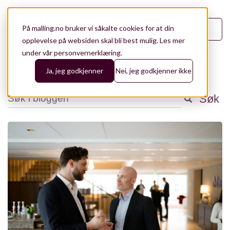
På malling.no bruker vi såkalte cookies for at din
Meny
opplevelse på websiden skal bli best mulig.
Les mer
under vår personvernerklæring.
Malling.no
/
Blogg
/
05
Ja, jeg godkjenner
Nei, jeg godkjenner ikke
+ Tema
Dette er et søkefelt med en tilhørende funksjon for automatisk
Søk
Analyse
141
Det finnes ingen forslag fordi søkefeltet er tomt.
Aktuelt
98
Eiendomsforvaltning
76
Bærekraft og ESG
43
Utleie og konseptutvikling
43
Leietakerrådgiving
28
Teknologi
28
Referanser
19