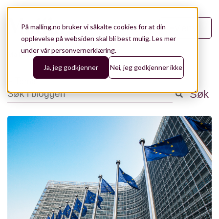
På malling.no bruker vi såkalte cookies for at din
Meny
opplevelse på websiden skal bli best mulig.
Les mer
under vår personvernerklæring.
Malling.no
/
Blogg
/
09
Ja, jeg godkjenner
Nei, jeg godkjenner ikke
+ Tema
Dette er et søkefelt med en tilhørende funksjon for automatisk
Søk
Analyse
141
Det finnes ingen forslag fordi søkefeltet er tomt.
Aktuelt
98
Eiendomsforvaltning
76
Bærekraft og ESG
43
Utleie og konseptutvikling
43
Leietakerrådgiving
28
Teknologi
28
Referanser
19