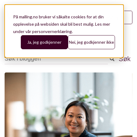
På malling.no bruker vi såkalte cookies for at din
Meny
opplevelse på websiden skal bli best mulig.
Les mer
under vår personvernerklæring.
Malling.no
/
Blogg
/
03
Ja, jeg godkjenner
Nei, jeg godkjenner ikke
+ Tema
Dette er et søkefelt med en tilhørende funksjon for automatisk
Søk
Analyse
141
Det finnes ingen forslag fordi søkefeltet er tomt.
Aktuelt
98
Eiendomsforvaltning
76
Bærekraft og ESG
43
Utleie og konseptutvikling
43
Leietakerrådgiving
28
Teknologi
28
Referanser
19