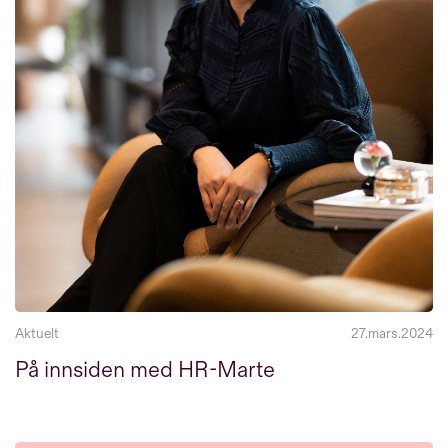
Eiendomsutvikling
16
Investment
14
Verdivurdering
11
Retail
10
Lager- og logistikk
9
Boligforvaltning
5
Aktuelt
27.mars.2024
På innsiden med HR-Marte