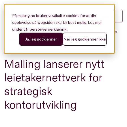
På malling.no bruker vi såkalte cookies for at din
Meny
opplevelse på websiden skal bli best mulig.
Les mer
under vår personvernerklæring.
Malling.no
/
Blogg
/
Malling lanserer nytt leietakernettverk for
strategisk kontorutvikling
Ja, jeg godkjenner
Nei, jeg godkjenner ikke
Leietakerrådgiving
Malling lanserer nytt
leietakernettverk for
strategisk
kontorutvikling